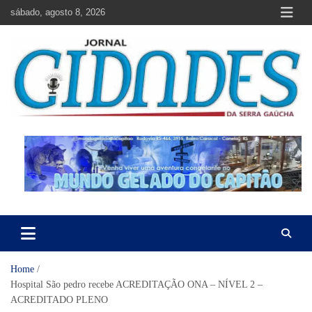
Skip
sábado, agosto 8, 2026
to
content
Jornal Cidades da Serra Gaúcha
Notícias de Garibaldi e região
Home
Hospital São pedro recebe ACREDITAÇÃO ONA – NÍVEL 2 –
ACREDITADO PLENO