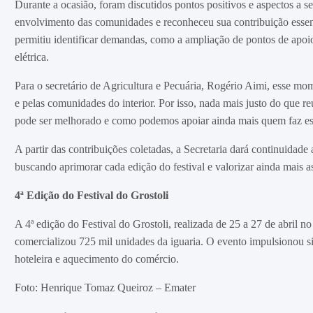
Durante a ocasião, foram discutidos pontos positivos e aspectos a 
envolvimento das comunidades e reconheceu sua contribuição essencia
permitiu identificar demandas, como a ampliação de pontos de apoio
elétrica.
Para o secretário de Agricultura e Pecuária, Rogério Aimi, esse mo
e pelas comunidades do interior. Por isso, nada mais justo do que r
pode ser melhorado e como podemos apoiar ainda mais quem faz esse
A partir das contribuições coletadas, a Secretaria dará continuidade
buscando aprimorar cada edição do festival e valorizar ainda mais as
4ª Edição do Festival do Grostoli
A 4ª edição do Festival do Grostoli, realizada de 25 a 27 de abril n
comercializou 725 mil unidades da iguaria. O evento impulsionou s
hoteleira e aquecimento do comércio.
Foto: Henrique Tomaz Queiroz – Emater