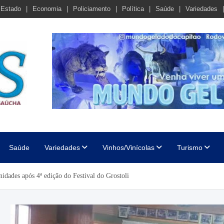
Estado
Economia
Policiamento
Política
Saúde
Variedades
cha
Saúde
Variedades
Vinhos/Vinícolas
Turismo
dades após 4ª edição do Festival do Grostoli