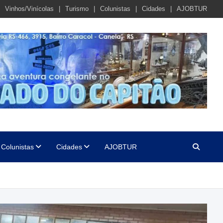
Vinhos/Vinícolas
Turismo
Colunistas
Cidades
AJOBTUR
Colunistas
Cidades
AJOBTUR