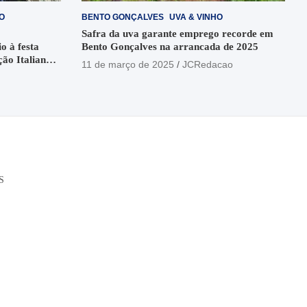
O
BENTO GONÇALVES
UVA & VINHO
Safra da uva garante emprego recorde em
o à festa
Bento Gonçalves na arrancada de 2025
ção Italiana
11 de março de 2025
JCRedacao
o
S