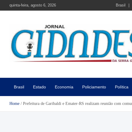
Skip
quinta-feira, agosto 6, 2026
Brasil
to
content
Jornal Cidades da Serra Gaú
Notícias de Garibaldi e região
Brasil
Estado
Economia
Policiamento
Política
Home
Prefeitura de Garibaldi e Emater-RS realizam reunião com comuni