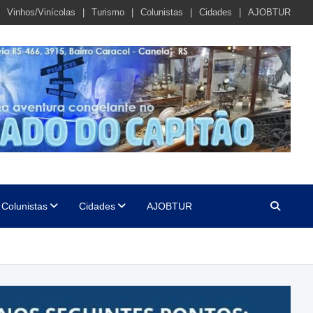
Vinhos/Vinícolas
Turismo
Colunistas
Cidades
AJOBTUR
Colunistas
Cidades
AJOBTUR