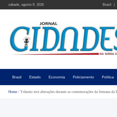
Skip
sábado, agosto 8, 2026
Brasil
to
content
Jornal Cidades da Serra Gaú
Notícias de Garibaldi e região
Brasil
Estado
Economia
Policiamento
Política
Home
Trânsito terá alterações durante as comemorações da Semana da 