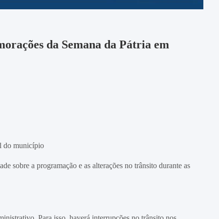
emorações da Semana da Pátria em
al do município
e sobre a programação e as alterações no trânsito durante as
nistrativo. Para isso, haverá interrupções no trânsito nos