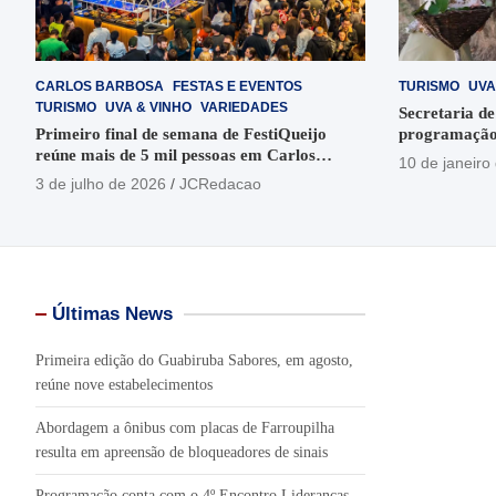
CARLOS BARBOSA
FESTAS E EVENTOS
TURISMO
UVA
TURISMO
UVA & VINHO
VARIEDADES
Secretaria de
Primeiro final de semana de FestiQueijo
programação
reúne mais de 5 mil pessoas em Carlos
em Garibaldi
10 de janeiro
Barbosa
3 de julho de 2026
JCRedacao
Últimas News
Primeira edição do Guabiruba Sabores, em agosto,
reúne nove estabelecimentos
Abordagem a ônibus com placas de Farroupilha
resulta em apreensão de bloqueadores de sinais
Programação conta com o 4º Encontro Lideranças