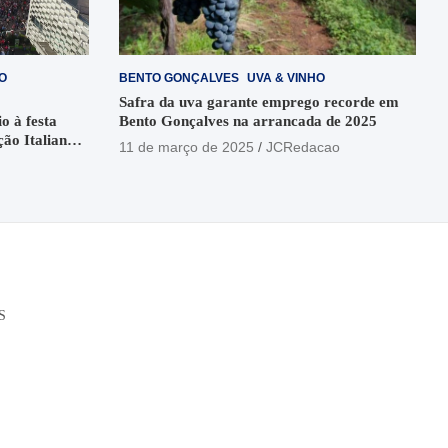
O
BENTO GONÇALVES
UVA & VINHO
Safra da uva garante emprego recorde em
o à festa
Bento Gonçalves na arrancada de 2025
ção Italiana
11 de março de 2025
JCRedacao
o
S