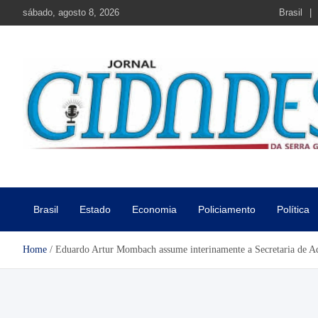
Skip
sábado, agosto 8, 2026
Brasil
to
content
Jornal Cidades da Serra Gaú
Notícias de Garibaldi e região
Brasil
Estado
Economia
Policiamento
Política
Home
Eduardo Artur Mombach assume interinamente a Secretaria de A