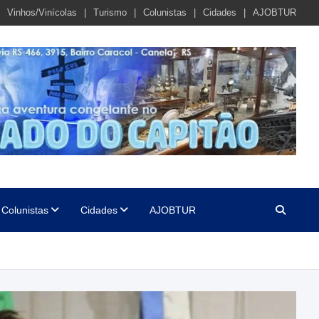
Vinhos/Vinícolas
Turismo
Colunistas
Cidades
AJOBTUR
Colunistas
Cidades
AJOBTUR