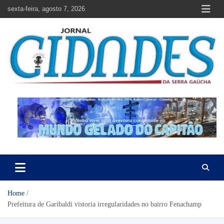
Skip
sexta-feira, agosto 7, 2026
to
content
Jornal Cidades da Serra Gaúcha
Notícias de Garibaldi e região
Home
Prefeitura de Garibaldi vistoria irregularidades no bairro Fenachamp