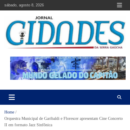
Skip
sábado, agosto 8, 2026
to
content
Jornal Cidades da Serra Gaúcha
Notícias de Garibaldi e região
Home
Orquestra Municipal de Garibaldi e Florescer apresentam Cine Concerto
II em formato Jazz Sinfônica