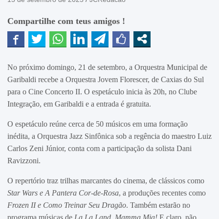
Compartilhe com teus amigos !
No próximo domingo, 21 de setembro, a Orquestra Municipal de
Garibaldi recebe a Orquestra Jovem Florescer, de Caxias do Sul
para o Cine Concerto II. O espetáculo inicia às 20h, no Clube
Integração, em Garibaldi e a entrada é gratuita.
O espetáculo reúne cerca de 50 músicos em uma formação
inédita, a Orquestra Jazz Sinfônica sob a regência do maestro Luiz
Carlos Zeni Júnior, conta com a participação da solista Dani
Ravizzoni.
O repertório traz trilhas marcantes do cinema, de clássicos como
Star Wars
e
A Pantera Cor-de-Rosa
, a produções recentes como
Frozen II
e
Como Treinar Seu Dragão
. Também estarão no
programa músicas de
La La Land
,
Mamma Mia!
E claro, não