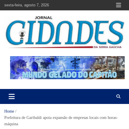
Skip
sexta-feira, agosto 7, 2026
to
content
Jornal Cidades da Serra Gaúcha
Notícias de Garibaldi e região
Home
Prefeitura de Garibaldi apoia expansão de empresas locais com horas-
máquina