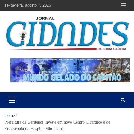
Skip
sexta-feira, agosto 7, 2026
to
content
Jornal Cidades da Serra Gaúcha
Notícias de Garibaldi e região
Home
Prefeitura de Garibaldi investe em novo Centro Cirúrgico e de
Endoscopia do Hospital São Pedro