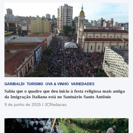
GARIBALDI
TURISMO
UVA & VINHO
VARIEDADES
Sabia que o quadro que deu início à festa religiosa mais antiga
da Imigração Italiana está no Santuário Santo Antônio
9 de junho de 2025
JCRedacao