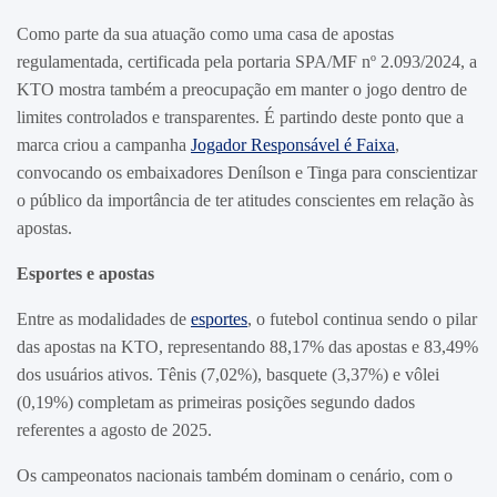
Como parte da sua atuação como uma casa de apostas
regulamentada, certificada pela portaria SPA/MF nº 2.093/2024, a
KTO mostra também a preocupação em manter o jogo dentro de
limites controlados e transparentes. É partindo deste ponto que a
marca criou a campanha
Jogador Responsável é Faixa
,
convocando os embaixadores Denílson e Tinga para conscientizar
o público da importância de ter atitudes conscientes em relação às
apostas.
Esportes e apostas
Entre as modalidades de
esportes
, o futebol continua sendo o pilar
das apostas na KTO, representando 88,17% das apostas e 83,49%
dos usuários ativos. Tênis (7,02%), basquete (3,37%) e vôlei
(0,19%) completam as primeiras posições segundo dados
referentes a agosto de 2025.
Os campeonatos nacionais também dominam o cenário, com o