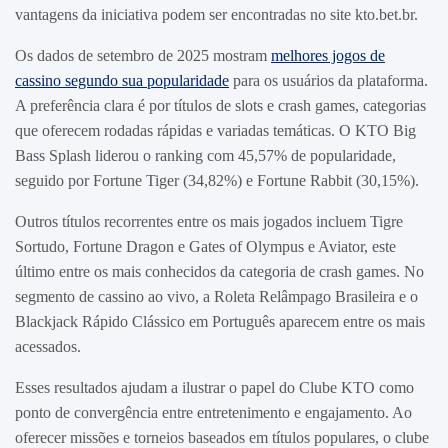
vantagens da iniciativa podem ser encontradas no site kto.bet.br.
Os dados de setembro de 2025 mostram
melhores jogos de
cassino segundo sua popularidade
para os usuários da plataforma.
A preferência clara é por títulos de slots e crash games, categorias
que oferecem rodadas rápidas e variadas temáticas. O KTO Big
Bass Splash liderou o ranking com 45,57% de popularidade,
seguido por Fortune Tiger (34,82%) e Fortune Rabbit (30,15%).
Outros títulos recorrentes entre os mais jogados incluem Tigre
Sortudo, Fortune Dragon e Gates of Olympus e Aviator, este
último entre os mais conhecidos da categoria de crash games. No
segmento de cassino ao vivo, a Roleta Relâmpago Brasileira e o
Blackjack Rápido Clássico em Português aparecem entre os mais
acessados.
Esses resultados ajudam a ilustrar o papel do Clube KTO como
ponto de convergência entre entretenimento e engajamento. Ao
oferecer missões e torneios baseados em títulos populares, o clube