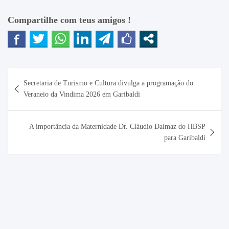
Compartilhe com teus amigos !
Navegação
Secretaria de Turismo e Cultura divulga a programação do
de
Veraneio da Vindima 2026 em Garibaldi
Post
A importância da Maternidade Dr. Cláudio Dalmaz do HBSP
para Garibaldi