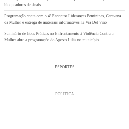
bloqueadores de sinais
Programação conta com o 4º Encontro Lideranças Femininas, Caravana
da Mulher e entrega de materiais informativos na Via Del Vino
Seminário de Boas Práticas no Enfrentamento à Violência Contra a
Mulher abre a programação do Agosto Lilás no município
ESPORTES
POLITICA