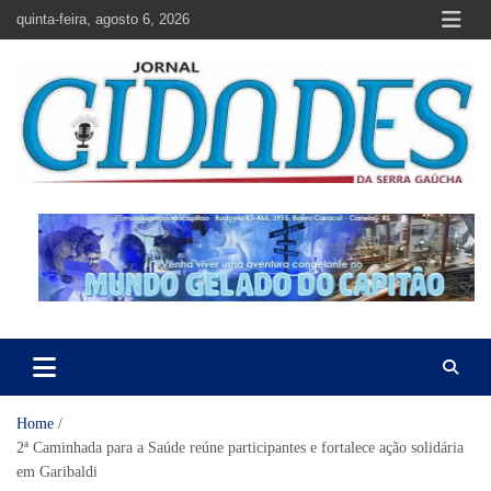
Skip
quinta-feira, agosto 6, 2026
to
content
Jornal Cidades da Serra Gaúcha
Notícias de Garibaldi e região
Home
2ª Caminhada para a Saúde reúne participantes e fortalece ação solidária
em Garibaldi