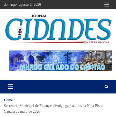
Skip
domingo, agosto 2, 2026
to
content
Jornal Cidades da Serra Gaúcha
Notícias de Garibaldi e região
Home
Secretaria Municipal de Finanças divulga ganhadores da Nota Fiscal
Gaúcha de maio de 2026