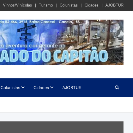
Vinhos/Vinícolas
Turismo
Colunistas
Cidades
AJOBTUR
Colunistas
Cidades
AJOBTUR