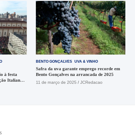
O
BENTO GONÇALVES
UVA & VINHO
Safra da uva garante emprego recorde em
o à festa
Bento Gonçalves na arrancada de 2025
ção Italiana
11 de março de 2025
JCRedacao
o
S