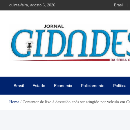
Skip
quinta-feira, agosto 6, 2026
Brasil
to
content
Jornal Cidades da Serra Gaú
Notícias de Garibaldi e região
Brasil
Estado
Economia
Policiamento
Política
Home
Contentor de lixo é destruído após ser atingido por veículo em C