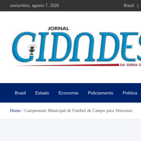
Skip
sexta-feira, agosto 7, 2026
Brasil
to
content
Jornal Cidades da Serra Gaú
Notícias de Garibaldi e região
Brasil
Estado
Economia
Policiamento
Política
Home
Campeonato Municipal de Futebol de Campo para Veteranos