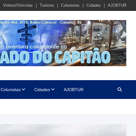
Vinhos/Vinícolas
Turismo
Colunistas
Cidades
AJOBTUR
Colunistas
Cidades
AJOBTUR