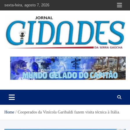
Skip
sexta-feira, agosto 7, 2026
to
content
Jornal Cidades da Serra Gaúcha
Notícias de Garibaldi e região
Home
Cooperados da Vinícola Garibaldi fazem visita técnica à Itália.