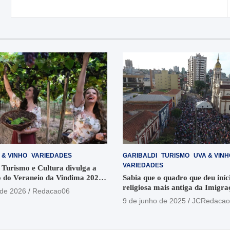
Post
 & VINHO
VARIEDADES
GARIBALDI
TURISMO
UVA & VINH
VARIEDADES
 Turismo e Cultura divulga a
 do Veraneio da Vindima 2026
Sabia que o quadro que deu iníci
religiosa mais antiga da Imigra
 de 2026
Redacao06
está no Santuário Santo Antôni
9 de junho de 2025
JCRedacao