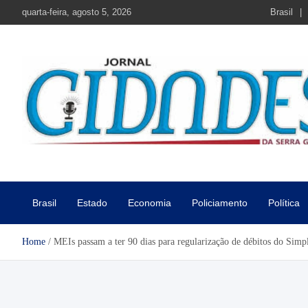
Skip
quarta-feira, agosto 5, 2026
Brasil
to
content
Jornal Cidades da Serra Gaú
Notícias de Garibaldi e região
Brasil
Estado
Economia
Policiamento
Política
Home
MEIs passam a ter 90 dias para regularização de débitos do Simp