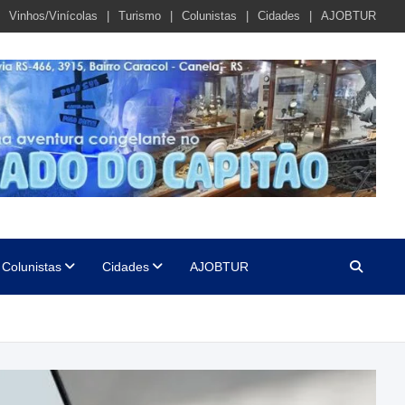
Vinhos/Vinícolas
Turismo
Colunistas
Cidades
AJOBTUR
Colunistas
Cidades
AJOBTUR