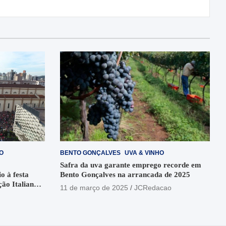
O
BENTO GONÇALVES
UVA & VINHO
Safra da uva garante emprego recorde em
o à festa
Bento Gonçalves na arrancada de 2025
ção Italiana
11 de março de 2025
JCRedacao
o