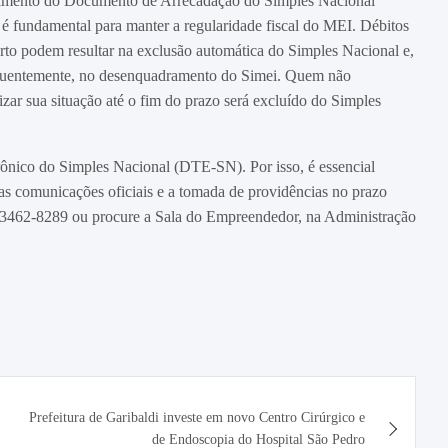
mento do Documento de Arrecadação do Simples Nacional
é fundamental para manter a regularidade fiscal do MEI. Débitos
rto podem resultar na exclusão automática do Simples Nacional e,
uentemente, no desenquadramento do Simei. Quem não
izar sua situação até o fim do prazo será excluído do Simples
ônico do Simples Nacional (DTE-SN). Por isso, é essencial
s comunicações oficiais e a tomada de providências no prazo
) 3462-8289 ou procure a Sala do Empreendedor, na Administração
Prefeitura de Garibaldi investe em novo Centro Cirúrgico e
de Endoscopia do Hospital São Pedro